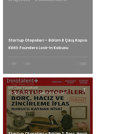
Startup Otopsileri – Bölüm 8 Çıkış Kapısı
Kilitli: Founders Lock-In Kabusu
Elif Özel Yücetürk
22 Ağu 2025
3 dakikada okunur
Startup Otopsileri – Bölüm 7: Borç, Haciz