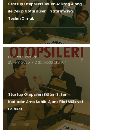
Startup Otopsileri Bölüm 4: Drag Along
ile Çekip Götürdüler – Yatırımcıya
Teslim Olmak
Elif Özel Yücetürk
25 Tem 2025
2 dakikada okunur
Startup Otopsileri Bölüm 3: Sen
Kodladın Ama Sahibi Ajans Fikri Mülkiyet
Felaketi