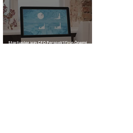
Startuplar için CFO Perspektifinin Önemi
İletişim
Adı
Soyadı
Şirket / Kurum Emaili