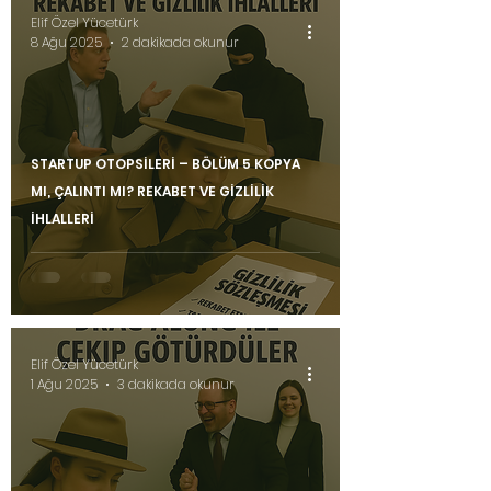
Elif Özel Yücetürk
8 Ağu 2025
2 dakikada okunur
STARTUP OTOPSİLERİ – BÖLÜM 5 KOPYA
MI, ÇALINTI MI? REKABET VE GİZLİLİK
İHLALLERİ
Elif Özel Yücetürk
1 Ağu 2025
3 dakikada okunur