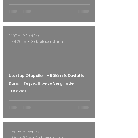
Elif Özel Yücetürk
11 Eyl 2025
3 dakikada okunur
Startup Otopsileri – Bölüm 9: Devletle
Dans – Teşvik, Hibe ve Vergi İade
Tuzakları
Elif Özel Yücetürk
29 Ağu 2025
2 dakikada okunur