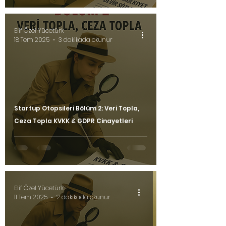
Elif Özel Yücetürk
18 Tem 2025
3 dakikada okunur
Startup Otopsileri Bölüm 2: Veri Topla,
Ceza Topla KVKK & GDPR Cinayetleri
Elif Özel Yücetürk
11 Tem 2025
2 dakikada okunur