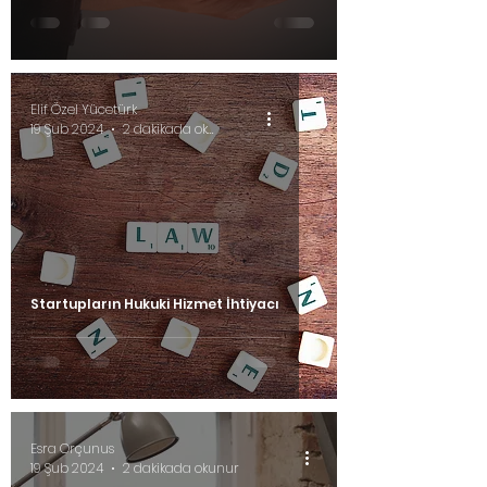
Elif Özel Yücetürk
19 Şub 2024
2 dakikada okunur
Startupların Hukuki Hizmet İhtiyacı
Esra Orçunus
19 Şub 2024
2 dakikada okunur