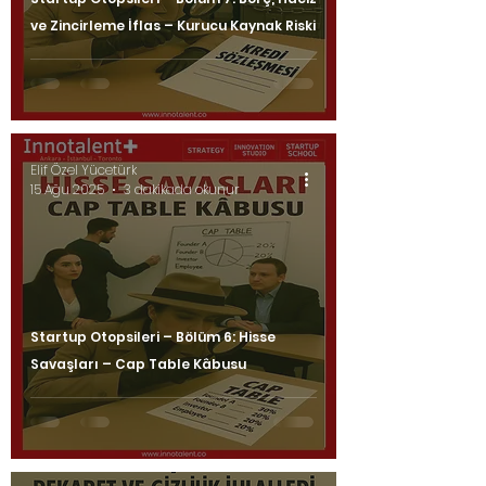
ve Zincirleme İflas – Kurucu Kaynak Riski
Elif Özel Yücetürk
15 Ağu 2025
3 dakikada okunur
Startup Otopsileri – Bölüm 6: Hisse
Savaşları – Cap Table Kâbusu