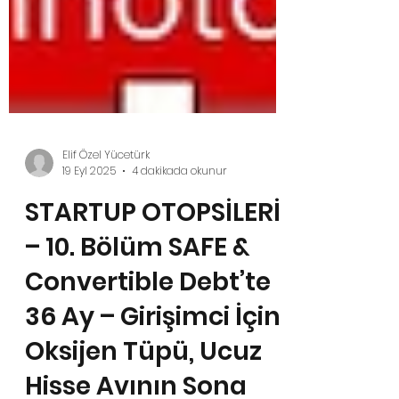
Elif Özel Yücetürk
19 Eyl 2025
4 dakikada okunur
STARTUP OTOPSİLERİ
– 10. Bölüm SAFE &
Convertible Debt’te
36 Ay – Girişimci İçin