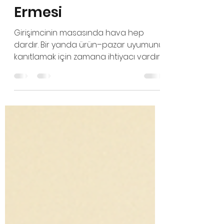
Oksijen Tüpü, Ucuz
Hisse Avının Sona
Ermesi
Girişimcinin masasında hava hep
dardır. Bir yanda ürün–pazar uyumunu
kanıtlamak için zamana ihtiyacı vardır,
diğer yanda yatırımcının takviminden
düşen saniyeler. Türkiye’de bugüne
kadar SAFE ve Convertible Debt
yatırımlarında 12 ay içinde sermayeye
ekleme zorunluluğu, kurucular için
oksijen maskesinin hortumunu
bükmekten farksızdı. Daha nefes
almadan hisse vermek, daha
müşteriye ulaşmadan ortaklığı
paylaşmak, daha değer yaratmadan
ucuz hisse dağıtmak zorunluluğu.