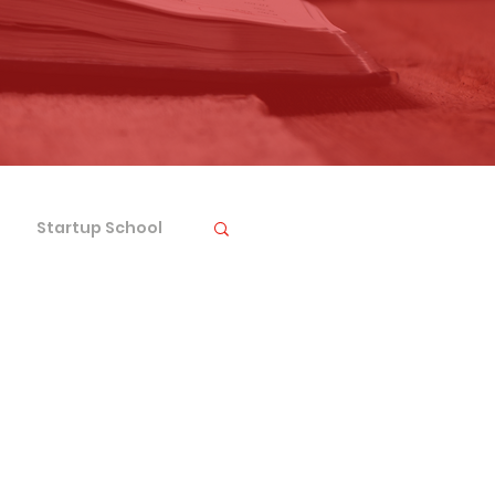
Startup School
sal İnovasyon
Dual Use