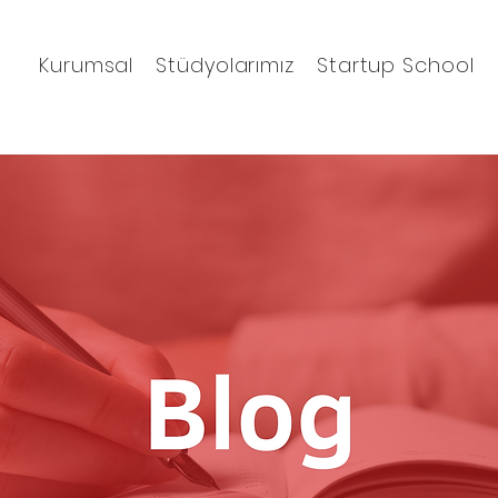
Kurumsal
Stüdyolarımız
Startup School