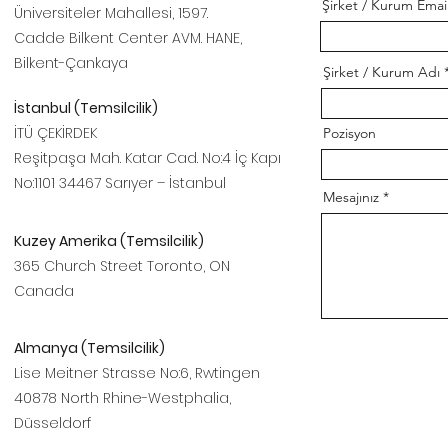
Şirket / Kurum Email
Üniversiteler Mahallesi, 1597.
Cadde Bilkent Center AVM. HANE,
Bilkent-Çankaya
Şirket / Kurum Adı
İstanbul (Temsilcilik)
İTÜ ÇEKİRDEK
Pozisyon
Reşitpaşa Mah. Katar Cad. No:4 İç Kapı
No:1101 34467 Sarıyer – İstanbul
Mesajınız
Kuzey Amerika (Temsilcilik)
365 Church Street Toronto, ON
Canada
Almanya (Temsilcilik)
Lise Meitner Strasse No:6, Rwtingen
40878 North Rhine-Westphalia,
Düsseldorf