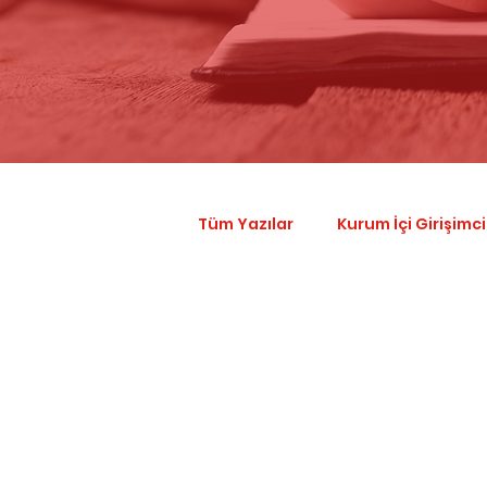
Tüm Yazılar
Kurum İçi Girişimci
Finans
Startup
Giri
Startup Factory
Venture 
Çiftli Kullanım
Sürdürülebi