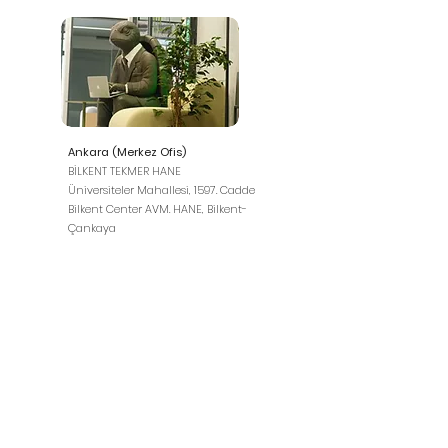
Ankara (Merkez Ofis)
BİLKENT TEKMER HANE
Üniversiteler Mahallesi, 1597. Cadde
Bilkent Center AVM. HANE, Bilkent-
Çankaya
İstanbul (Temsilcilik)
İTÜ ÇEKİRDEK
Reşitpaşa Mah. Katar Cad. No:4 İç Kapı