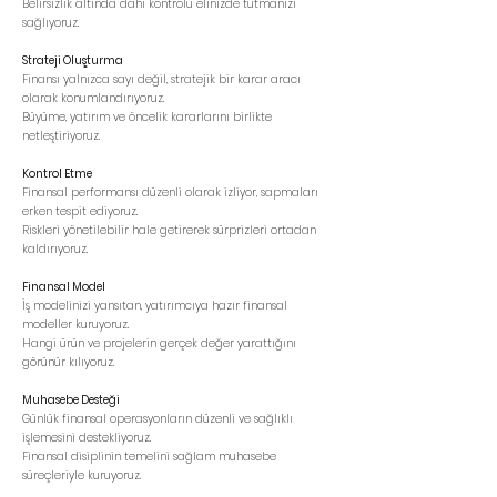
Belirsizlik altında dahi kontrolü elinizde tutmanızı
sağlıyoruz.
Strateji Oluşturma
Finansı yalnızca sayı değil, stratejik bir karar aracı
olarak konumlandırıyoruz.
Büyüme, yatırım ve öncelik kararlarını birlikte
netleştiriyoruz.
Kontrol Etme
Finansal performansı düzenli olarak izliyor, sapmaları
erken tespit ediyoruz.
Riskleri yönetilebilir hale getirerek sürprizleri ortadan
kaldırıyoruz.
Finansal Model
İş modelinizi yansıtan, yatırımcıya hazır finansal
modeller kuruyoruz.
Hangi ürün ve projelerin gerçek değer yarattığını
görünür kılıyoruz.
Muhasebe Desteği
Günlük finansal operasyonların düzenli ve sağlıklı
işlemesini destekliyoruz.
Finansal disiplinin temelini sağlam muhasebe
süreçleriyle kuruyoruz.