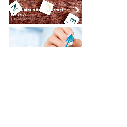
Startupların Hukuki Hizmet
İhtiyacı
Elif Özel Yücetürk
Startuplar için CFO
Perspektifinin Önemi
Esra Orçunus