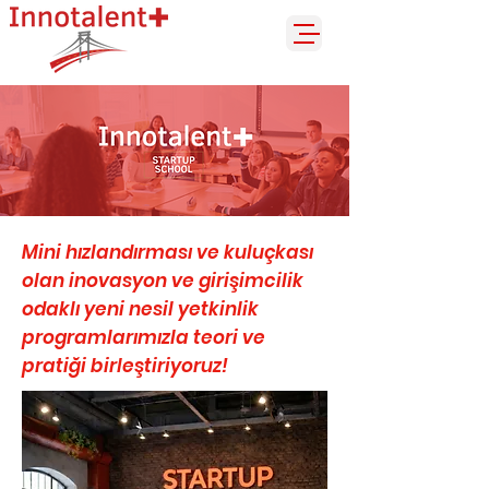
Mini hızlandırması ve kuluçkası
olan inovasyon ve girişimcilik
odaklı yeni nesil yetkinlik
programlarımızla teori ve
pratiği birleştiriyoruz!