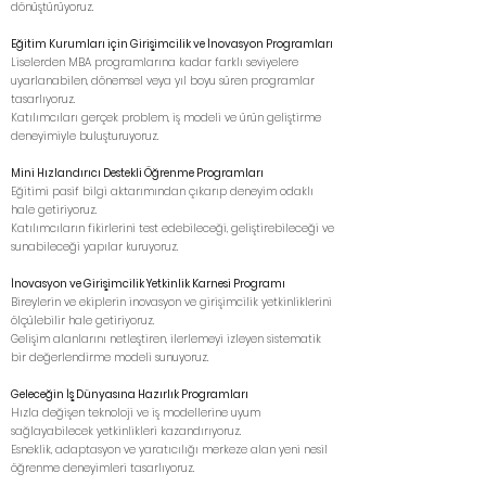
dönüştürüyoruz.
Eğitim Kurumları için Girişimcilik ve İnovasyon Programları
Liselerden MBA programlarına kadar farklı seviyelere
uyarlanabilen, dönemsel veya yıl boyu süren programlar
tasarlıyoruz.
Katılımcıları gerçek problem, iş modeli ve ürün geliştirme
deneyimiyle buluşturuyoruz.
Mini Hızlandırıcı Destekli Öğrenme Programları
Eğitimi pasif bilgi aktarımından çıkarıp deneyim odaklı
hale getiriyoruz.
Katılımcıların fikirlerini test edebileceği, geliştirebileceği ve
sunabileceği yapılar kuruyoruz.
İnovasyon ve Girişimcilik Yetkinlik Karnesi Programı
Bireylerin ve ekiplerin inovasyon ve girişimcilik yetkinliklerini
ölçülebilir hale getiriyoruz.
Gelişim alanlarını netleştiren, ilerlemeyi izleyen sistematik
bir değerlendirme modeli sunuyoruz.
Geleceğin İş Dünyasına Hazırlık Programları
Hızla değişen teknoloji ve iş modellerine uyum
sağlayabilecek yetkinlikleri kazandırıyoruz.
Esneklik, adaptasyon ve yaratıcılığı merkeze alan yeni nesil
öğrenme deneyimleri tasarlıyoruz.