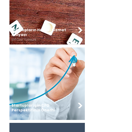
Startupların Hukuki Hizmet
İhtiyacı
Elif Özel Yücetürk
Startuplar için CFO
Perspektifinin Önemi
Esra Orçunus