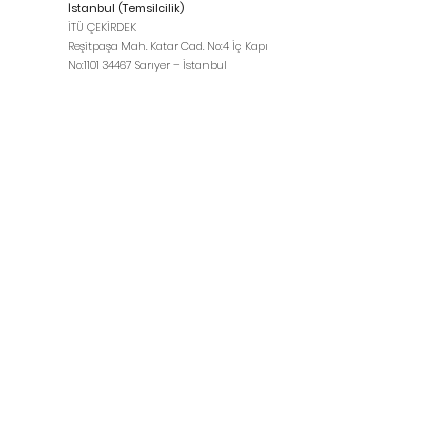
İstanbul (Temsilcilik)
İTÜ ÇEKİRDEK
Reşitpaşa Mah. Katar Cad. No:4 İç Kapı
No:
1101 34467
Sarıyer – İstanbul
Kuzey Amerika (Temsilcilik)
365 Church Street Toronto, ON Canada