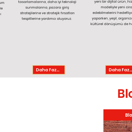
yeni bir dijital ürün, hi
tasarlamalarına, daha iyi teknoloji
yum
modeliyle yeni cir
sunmalarına, pazara giriş
de
edebilmelerini hedefliy
stratejilerine ve stratejik fırsatları
ı
yaparken, yeşil, organi
tespitlerine yardımcı oluyoruz.
kültürel dönüşümü de he
Daha Fazla
Daha Fazl
Bl
Bl