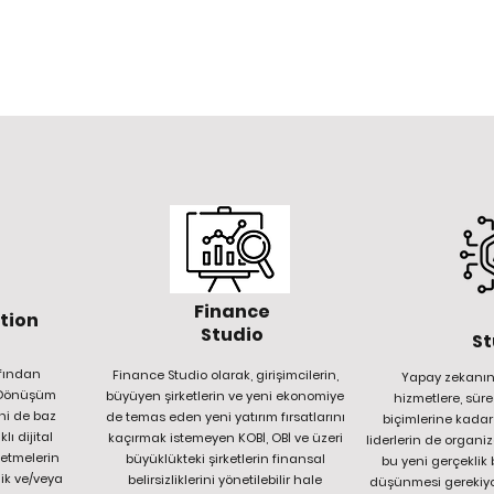
Finance
tion
Studio
St
afından
Finance Studio olarak, girişimcilerin,
Yapay zekanın 
al Dönüşüm
büyüyen şirketlerin ve yeni ekonomiye
hizmetlere, sür
ni de baz
de temas eden yeni yatırım fırsatlarını
biçimlerine kadar
ı dijital
kaçırmak istemeyen KOBİ, OBİ ve üzeri
liderlerin de organiz
etmelerin
büyüklükteki şirketlerin finansal
bu yeni gerçekli
lik ve/veya
belirsizliklerini yönetilebilir hale
düşünmesi gerekiyor.