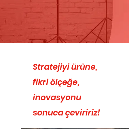
Stratejiyi ürüne,
fikri ölçeğe,
inovasyonu
sonuca çeviririz!