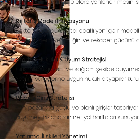
Kaynakların doğru projelere yönlendirilmesini s
Dijital İş Modeli İnovasyonu
Sektörlere uygun, dijital odaklı yeni gelir modell
Mevcut işlerin verimliliğini ve rekabet gücünü ar
Startup Hukuku & Uyum Stratejisi
Girişimlerin güvenli ve sağlam şekilde büyümesi
Yatırım süreçlerine uygun hukuki altyapılar kuru
Pazara Giriş Stratejisi
Yeni pazarlara güçlü ve planlı girişler tasarlıyor
Büyümeyi hızlandıran net yol haritaları sunuyor
Yatırımcı İlişkileri Yönetimi