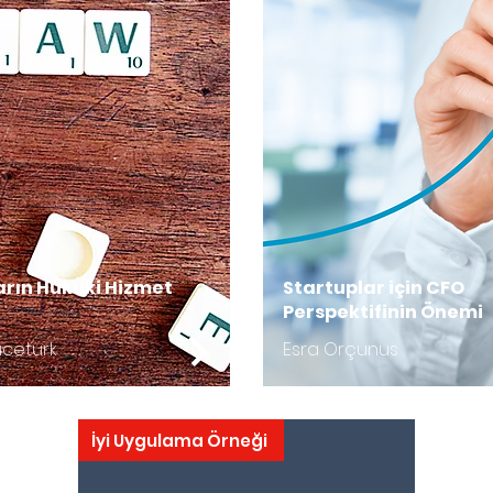
arın Hukuki Hizmet
Startuplar için CFO
Perspektifinin Önemi
Yücetürk
Esra Orçunus
İyi Uygulama Örneği