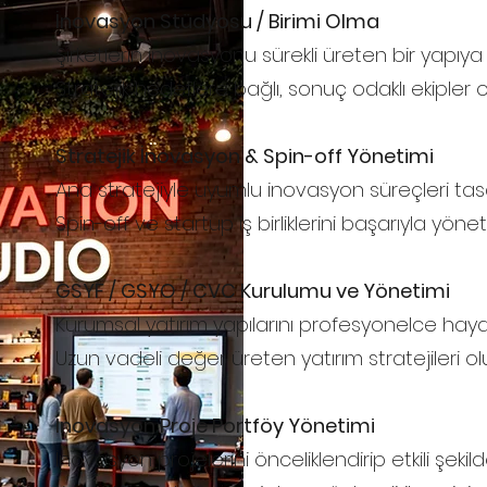
İnovasyon Stüdyosu / Birimi Olma
Şirketlerin inovasyonu sürekli üreten bir yapıya
Stratejik hedeflere bağlı, sonuç odaklı ekipler 
Stratejik İnovasyon & Spin-off Yönetimi
Ana stratejiyle uyumlu inovasyon süreçleri tasa
Spin-off ve startup iş birliklerini başarıyla yönet
GSYF / GSYO / CVC Kurulumu ve Yönetimi
Kurumsal yatırım yapılarını profesyonelce haya
Uzun vadeli değer üreten yatırım stratejileri ol
İnovasyon Proje Portföy Yönetimi
İnovasyon projelerini önceliklendirip etkili şekil