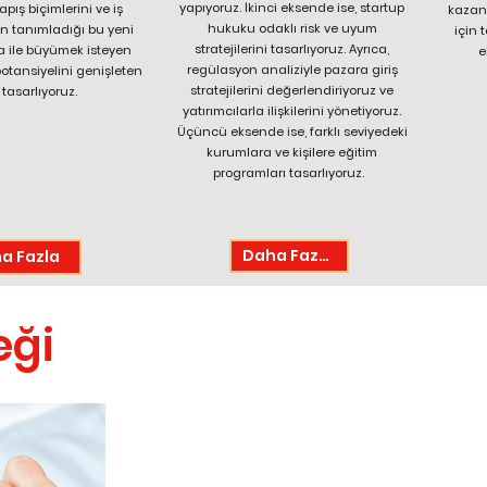
yapıyoruz. İkinci eksende ise, startup
yapış biçimlerini ve iş
kazand
hukuku odaklı risk ve uyum
n tanımladığı bu yeni
için 
stratejilerini tasarlıyoruz. Ayrıca,
 ile büyümek isteyen
e
regülasyon analiziyle pazara giriş
otansiyelini genişleten
stratejilerini değerlendiriyoruz ve
tasarlıyoruz.
yatırımcılarla ilişkilerini yönetiyoruz.
Üçüncü eksende ise, farklı seviyedeki
kurumlara ve kişilere eğitim
programları tasarlıyoruz.
Daha Fazla
a Fazla
eği