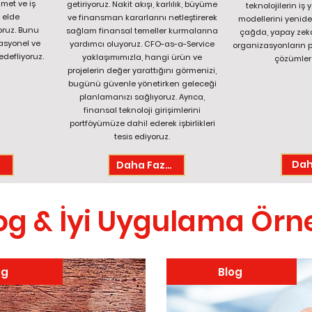
zmet ve iş
getiriyoruz. Nakit akışı, karlılık, büyüme
teknolojilerin iş 
o elde
ve finansman kararlarını netleştirerek
modellerini yenide
oruz. Bunu
sağlam finansal temeller kurmalarına
çağda, yapay zeka
zasyonel ve
yardımcı oluyoruz. CFO-as-a-Service
organizasyonların p
defliyoruz.
yaklaşımımızla, hangi ürün ve
çözümler 
projelerin değer yarattığını görmenizi,
bugünü güvenle yönetirken geleceği
planlamanızı sağlıyoruz. Ayrıca,
finansal teknoloji girişimlerini
portföyümüze dahil ederek işbirlikleri
tesis ediyoruz.
Dah
a
Daha Fazla
og & İyi Uygulama Örn
og
Blog