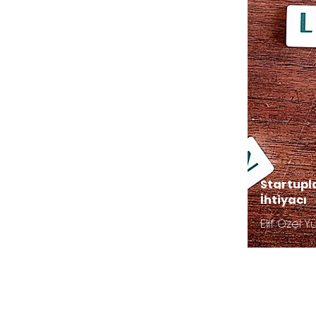
Startupl
İhtiyacı
Elif Özel 