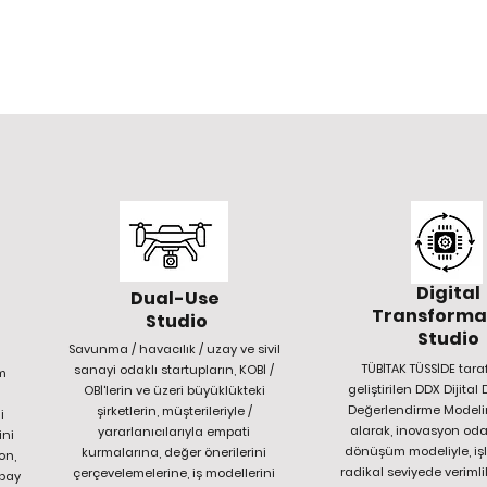
Digital
Dual-Use
Transforma
Studio
Studio
Savunma / havacılık / uzay ve sivil
TÜBİTAK TÜSSİDE tar
sanayi odaklı startupların, KOBİ /
rm
geliştirilen DDX Dijit
OBİ'lerin ve üzeri büyüklükteki
Değerlendirme Modeli
şirketlerin, müşterileriyle /
i
alarak, inovasyon odakl
yararlanıcılarıyla empati
ini
dönüşüm modeliyle, işl
kurmalarına, değer önerilerini
on,
radikal seviyede verimli
çerçevelemelerine, iş modellerini
apay