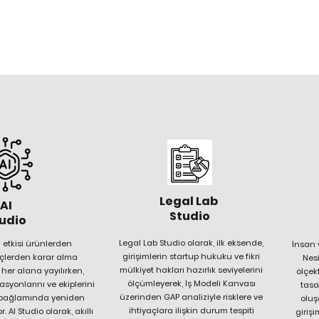
Legal Lab
AI
Studio
udio
Legal Lab Studio olarak, ilk eksende,
etkisi ürünlerden
İnsan 
girişimlerin startup hukuku ve fikri
eçlerden karar alma
Nes
mülkiyet hakları hazırlık seviyelerini
 her alana yayılırken,
ölçek
ölçümleyerek, İş Modeli Kanvası
asyonlarını ve ekiplerini
tasa
üzerinden GAP analiziyle risklere ve
k bağlamında yeniden
oluş
ihtiyaçlara ilişkin durum tespiti
 AI Studio olarak, akıllı
girişi