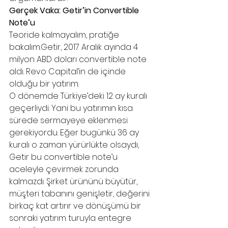
Gerçek Vaka: Getir’in Convertible 
Note’u
Teoride kalmayalım, pratiğe 
bakalım.Getir, 2017 Aralık ayında 4 
milyon ABD doları convertible note 
aldı. Revo Capital’in de içinde 
olduğu bir yatırım.
O dönemde Türkiye’deki 12 ay kuralı 
geçerliydi. Yani bu yatırımın kısa 
sürede sermayeye eklenmesi 
gerekiyordu. Eğer bugünkü 36 ay 
kuralı o zaman yürürlükte olsaydı, 
Getir bu convertible note’u 
aceleyle çevirmek zorunda 
kalmazdı. Şirket ürününü büyütür, 
müşteri tabanını genişletir, değerini 
birkaç kat artırır ve dönüşümü bir 
sonraki yatırım turuyla entegre 