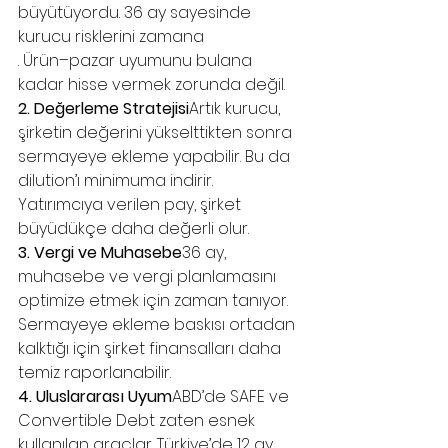
büyütüyordu. 36 ay sayesinde 
kurucu risklerini zamana 
. Ürün–pazar uyumunu bulana 
kadar hisse vermek zorunda değil.
2. Değerleme Stratejisi
Artık kurucu, 
şirketin değerini yükselttikten sonra 
sermayeye ekleme yapabilir. Bu da 
dilution’ı minimuma indirir. 
Yatırımcıya verilen pay, şirket 
büyüdükçe daha değerli olur.
3. Vergi ve Muhasebe
36 ay, 
muhasebe ve vergi planlamasını 
optimize etmek için zaman tanıyor. 
Sermayeye ekleme baskısı ortadan 
kalktığı için şirket finansalları daha 
temiz raporlanabilir.
4. Uluslararası Uyum
ABD’de SAFE ve 
Convertible Debt zaten esnek 
kullanılan araçlar. Türkiye’de 12 ay 