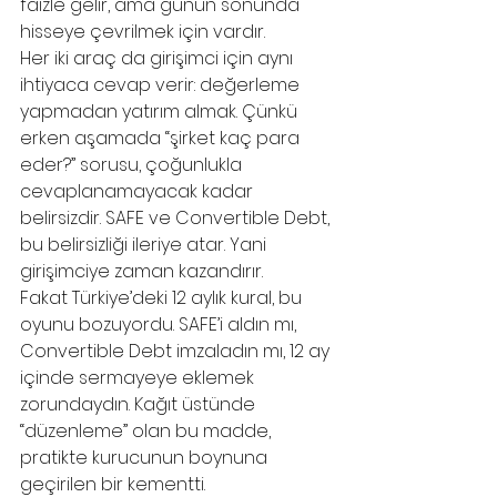
faizle gelir, ama günün sonunda 
hisseye çevrilmek için vardır.
Her iki araç da girişimci için aynı 
ihtiyaca cevap verir: değerleme 
yapmadan yatırım almak. Çünkü 
erken aşamada “şirket kaç para 
eder?” sorusu, çoğunlukla 
cevaplanamayacak kadar 
belirsizdir. SAFE ve Convertible Debt, 
bu belirsizliği ileriye atar. Yani 
girişimciye zaman kazandırır.
Fakat Türkiye’deki 12 aylık kural, bu 
oyunu bozuyordu. SAFE’i aldın mı, 
Convertible Debt imzaladın mı, 12 ay 
içinde sermayeye eklemek 
zorundaydın. Kağıt üstünde 
“düzenleme” olan bu madde, 
pratikte kurucunun boynuna 
geçirilen bir kementti.