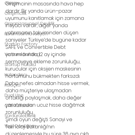
Girişim
Girişimcinin masasında hava hep 
dardır. Bir yanda ürün–pazar 
Girişimcilik
uyumunu kanıtlamak için zamana 
Organizasyonel Çeviklik
ihtiyacı vardır, diğer yanda 
yatırımcının takviminden düşen 
Kurumsal İnovasyon
saniyeler. Türkiye’de bugüne kadar 
Startup Factory
SAFE ve Convertible Debt 
yatırımlarında 12 ay içinde 
Venture Building
sermayeye ekleme zorunluluğu, 
Startup Hukuku
kurucular için oksijen maskesinin 
Hızlandırıcı
hortumunu bükmekten farksızdı. 
Daha nefes almadan hisse vermek, 
Kuluçka
daha müşteriye ulaşmadan 
Dual Use
ortaklığı paylaşmak, daha değer 
yaratmadan ucuz hisse dağıtmak 
Çiftli Kullanım
zorunluluğu.
Sürdürülebilirlik
Şimdi oyun değişti. Sanayi ve 
Yeşil Dönüşüm
Teknoloji Bakanlığı’nın 
düzenlemesiyle bu süre 36 aya çıktı. 