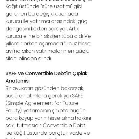
Kağıt üstünde “süre uzatımı” gibi 
görünen bu değişiklik, sahada 
kurucu ile yatırımcı arasındaki güç 
dengesini kökten sarsıyor. Artık 
kurucu eline bir oksijen tüpü aldı. Ve 
yıllardır erken aşamada “ucuz hisse 
avı”na çıkan yatırımcıların en güçlü 
silahı elinden alındı.
SAFE ve Convertible Debt’in Çıplak 
Anatomisi
Bir avukatın gözünden bakarsak, 
süslü anlatımlara gerek 
yok.SAFE
(Simple Agreement for Future 
Equity), yatırımcının şirkete bugün 
para koyup yarın hisse alma hakkını 
saklı tutmasıdır. Convertible Debt 
ise kâğıt üstünde borçtur; vade ve 