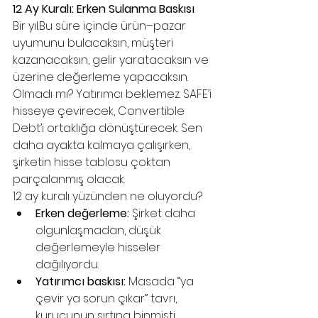
12 Ay Kuralı: Erken Sulanma Baskısı
Bir yıl.Bu süre içinde ürün–pazar 
uyumunu bulacaksın, müşteri 
kazanacaksın, gelir yaratacaksın ve 
üzerine değerleme yapacaksın. 
Olmadı mı? Yatırımcı beklemez. SAFE’i 
hisseye çevirecek, Convertible 
Debt’i ortaklığa dönüştürecek. Sen 
daha ayakta kalmaya çalışırken, 
şirketin hisse tablosu çoktan 
parçalanmış olacak.
12 ay kuralı yüzünden ne oluyordu?
Erken değerleme:
 Şirket daha 
olgunlaşmadan, düşük 
değerlemeyle hisseler 
dağılıyordu.
Yatırımcı baskısı:
 Masada “ya 
çevir ya sorun çıkar” tavrı, 
kurucunun sırtına binmişti.