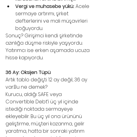
Vergi ve muhasebe yükü:
 Acele 
sermaye artırımı, şirket 
defterlerini ve mali müşavirleri 
boğuyordu.
Sonuç? Girişimci kendi şirketinde 
azınlığa düşme riskiyle yaşıyordu. 
Yatırımcı ise erken aşamada ucuza 
hisse kapıyordu.
36 Ay: Oksijen Tüpü
Artık tablo değişti. 12 ay değil, 36 ay 
var.Bu ne demek?
Kurucu, aldığı SAFE veya 
Convertible Debt’i üç yıl içinde 
istediği noktada sermayeye 
ekleyebilir. Bu üç yıl ona ürününü 
geliştirme, müşteri kazanma, gelir 
yaratma, hatta bir sonraki yatırım 