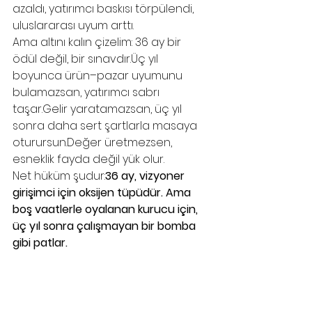
azaldı, yatırımcı baskısı törpülendi, 
uluslararası uyum arttı.
Ama altını kalın çizelim: 36 ay bir 
ödül değil, bir sınavdır.Üç yıl 
boyunca ürün–pazar uyumunu 
bulamazsan, yatırımcı sabrı 
taşar.Gelir yaratamazsan, üç yıl 
sonra daha sert şartlarla masaya 
oturursun.Değer üretmezsen, 
esneklik fayda değil yük olur.
Net hüküm şudur:
36 ay, vizyoner 
girişimci için oksijen tüpüdür. Ama 
boş vaatlerle oyalanan kurucu için, 
üç yıl sonra çalışmayan bir bomba 
gibi patlar.