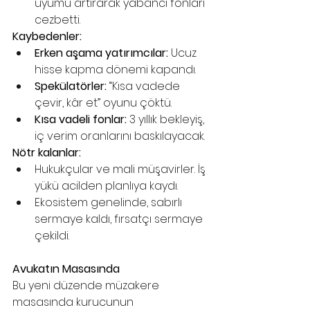
uyumu artırarak yabancı fonları 
cezbetti.
Kaybedenler:
Erken aşama yatırımcılar:
 Ucuz 
hisse kapma dönemi kapandı.
Spekülatörler:
 “Kısa vadede 
çevir, kâr et” oyunu çöktü.
Kısa vadeli fonlar:
 3 yıllık bekleyiş, 
iç verim oranlarını baskılayacak.
Nötr kalanlar:
Hukukçular ve mali müşavirler. İş 
yükü acilden planlıya kaydı.
Ekosistem genelinde, sabırlı 
sermaye kaldı, fırsatçı sermaye 
çekildi.
Avukatın Masasında
Bu yeni düzende müzakere 
masasında kurucunun 