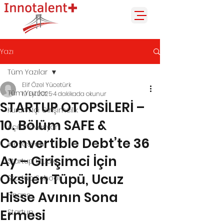
Yazı
Tüm Yazılar
Elif Özel Yücetürk
Tüm Yazılar
19 Eyl 2025
4 dakikada okunur
STARTUP OTOPSİLERİ –
Kurum İçi Girişimcilik
10. Bölüm SAFE &
Açık İnovasyon
Convertible Debt’te 36
İnovasyon
Ay – Girişimci İçin
Startup Studio
Oksijen Tüpü, Ucuz
Startup School
Hisse Avının Sona
Finans
Ermesi
Startup