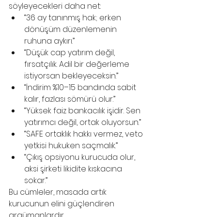
söyleyecekleri daha net:
“36 ay tanınmış hak; erken 
dönüşüm düzenlemenin 
ruhuna aykırı.”
“Düşük cap yatırım değil, 
fırsatçılık. Adil bir değerleme 
istiyorsan bekleyeceksin.”
“İndirim %10–15 bandında sabit 
kalır, fazlası sömürü olur.”
“Yüksek faiz bankacılık işidir. Sen 
yatırımcı değil, ortak oluyorsun.”
“SAFE ortaklık hakkı vermez, veto 
yetkisi hukuken saçmalık.”
“Çıkış opsiyonu kurucuda olur, 
aksi şirketi likidite kıskacına 
sokar.”
Bu cümleler, masada artık 
kurucunun elini güçlendiren 
argümanlardır.