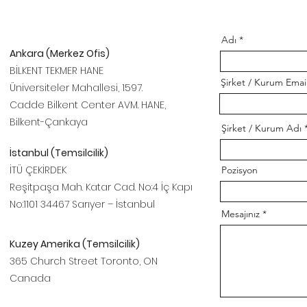
Adı
Ankara (Merkez Ofis)
BİLKENT TEKMER HANE
Şirket / Kurum Email
Üniversiteler Mahallesi, 1597.
Cadde Bilkent Center AVM. HANE,
Bilkent-Çankaya
Şirket / Kurum Adı
İstanbul (Temsilcilik)
İTÜ ÇEKİRDEK
Pozisyon
Reşitpaşa Mah. Katar Cad. No:4 İç Kapı
No:1101 34467 Sarıyer – İstanbul
Mesajınız
Kuzey Amerika (Temsilcilik)
365 Church Street Toronto, ON
Canada