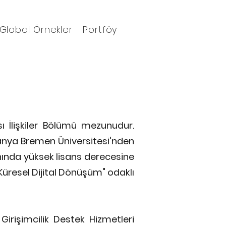
Global Örnekler
Portföy
Blog
Ajanda
ı İlişkiler Bölümü mezunudur.
manya Bremen Üniversitesi'nden
nında yüksek lisans derecesine
"Küresel Dijital Dönüşüm" odaklı
Girişimcilik Destek Hizmetleri