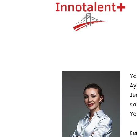
Ya
Ay
Je
sa
Yö
Ke