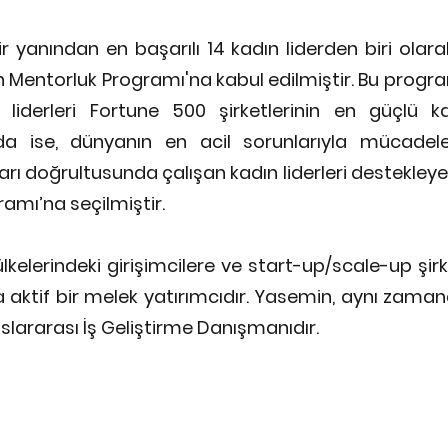
ir yanından en başarılı 14 kadın liderden biri olar
dın Mentorluk Programı'na kabul edilmiştir. Bu progr
liderleri Fortune 500 şirketlerinin en güçlü ka
a ise, dünyanın en acil sorunlarıyla mücadele
rı doğrultusunda çalışan kadın liderleri destekleyen
amı’na seçilmiştir.
 ülkelerindeki girişimcilere ve start-up/scale-up şir
 aktif bir melek yatırımcıdır. Yasemin, aynı zama
lararası İş Geliştirme Danışmanıdır.