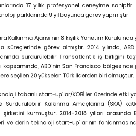
anlarında 17 yıllık profesyonel deneyime sahiptir.
knoloji parklarında 9 yıl boyunca görev yapmıştır.
ara Kalkınma Ajansı'nın 8 kişilik Yönetim Kurulu’nda
a süreçlerinde görev almıştır. 2014 yılında, ABD 
lanında sürdürülebilir Transatlantik iş birliğini 
mı kapsamında, ABD’nin San Francisco bölgesinde g
e seçilen 20 yükselen Türk liderden biri olmuştur.
teknoloji tabanlı start-up'lar/KOBİ'ler üzerinde etki
ve Sürdürülebilir Kalkınma Amaçlarına (SKA) ka
şirketini kurmuştur. 2014-2018 yılları arasında
i ve derin teknoloji start-up'larının fonlanmasına 