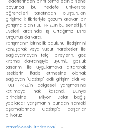
Hedeflerinden birini tema edinip sene 
boyunca bu hedefe üniversite 
öğrencileri tarafından oluşturulan 
girişimcilik fikirleriyle çözüm arayan bir 
yarışma olan HULT PRIZE’ın bu seneki jüri 
üyeleri arasında İş Ortağımız Esra 
Orçunus da vardı.
Yarışmanın birincilik ödülünü, iletişimini 
konuşarak veya vücut hareketleri ile 
sağlayamayan felçli bireylerin, göz 
kırpma davranışıyla uyumlu gözlük 
tasarımı ile uygulamaya aktararak 
isteklerini ifade etmesine olanak 
sağlayan “Gözkırp” adlı girişim aldı ve 
HULT PRIZE’ın bölgesel yarışmasına 
katılmaya hak kazandı. Dünya 
birincisine 1 Milyon Dolar bağış 
yapılacak yarışmanın bundan sonraki 
aşamalarında Gözkırp’a başarılar 
diliyoruz.
https://www.hultprize.org/