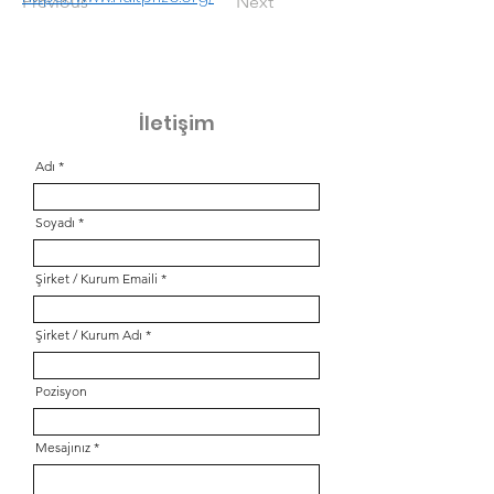
Previous
Next
İletişim
Adı
Soyadı
Şirket / Kurum Emaili
Şirket / Kurum Adı
Pozisyon
Mesajınız