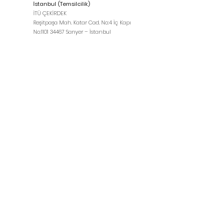
İstanbul (Temsilcilik)
İTÜ ÇEKİRDEK
Reşitpaşa Mah. Katar Cad. No:4 İç Kapı
No:
1101 34467
Sarıyer – İstanbul
Kuzey Amerika (Temsilcilik)
365 Church Street Toronto, ON Canada