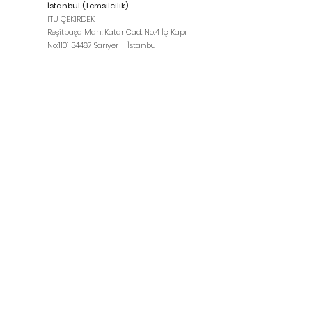
İstanbul (Temsilcilik)
İTÜ ÇEKİRDEK
Reşitpaşa Mah. Katar Cad. No:4 İç Kapı
No:
1101 34467
Sarıyer – İstanbul
Kuzey Amerika (Temsilcilik)
365 Church Street Toronto, ON Canada