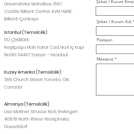
Şirket / Kurum Email
Üniversiteler Mahallesi, 1597.
Cadde Bilkent Center AVM. HANE,
Bilkent-Çankaya
Şirket / Kurum Adı
İstanbul (Temsilcilik)
İTÜ ÇEKİRDEK
Pozisyon
Reşitpaşa Mah. Katar Cad. No:4 İç Kapı
No:1101 34467 Sarıyer – İstanbul
Mesajınız
Kuzey Amerika (Temsilcilik)
365 Church Street Toronto, ON
Canada
Almanya (Temsilcilik)
Lise Meitner Strasse No:6, Rwtingen
40878 North Rhine-Westphalia,
Düsseldorf