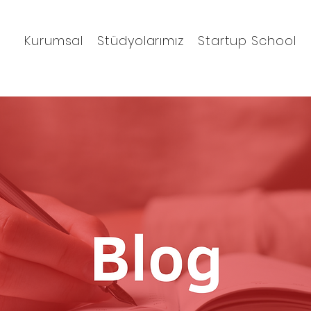
Kurumsal
Stüdyolarımız
Startup School