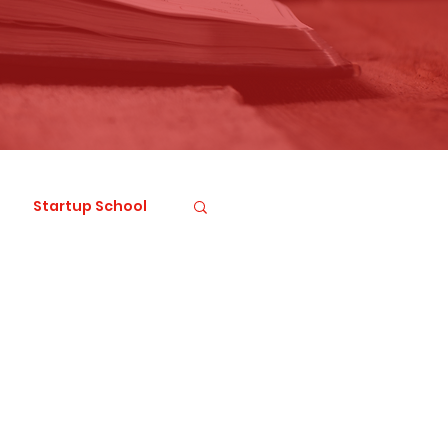
Startup School
sal İnovasyon
Dual Use