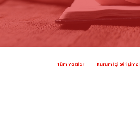
Tüm Yazılar
Kurum İçi Girişimci
Finans
Startup
Giri
Startup Factory
Venture 
Çiftli Kullanım
Sürdürülebi