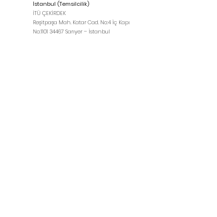
İstanbul (Temsilcilik)
İTÜ ÇEKİRDEK
Reşitpaşa Mah. Katar Cad. No:4 İç Kapı
No:
1101 34467
Sarıyer – İstanbul
Kuzey Amerika (Temsilcilik)
365 Church Street Toronto, ON Canada